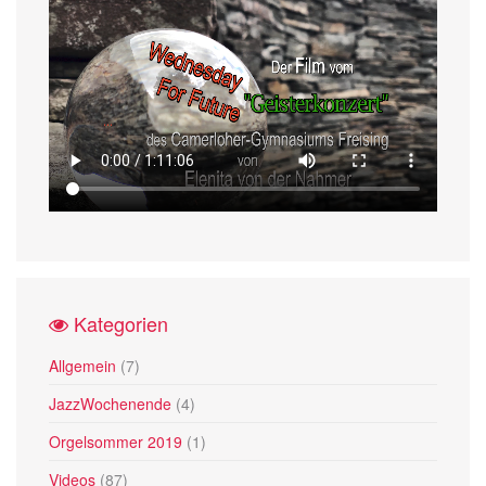
Kategorien
Allgemein
(7)
JazzWochenende
(4)
Orgelsommer 2019
(1)
Videos
(87)