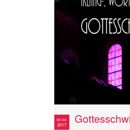
Gottesschw
06 Okt.
2017