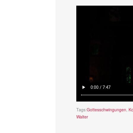
Tags:
Gottesschwingungen
,
Ko
Walter