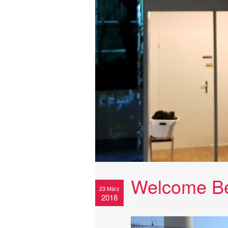
Welcome Be
23 März
2018